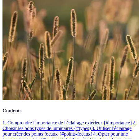
Contents
1. Comprendre l'importance de l'éclairage extérieur {#importance}
2.
Choisir les bons types de luminaires {#types}
3. Utiliser l'éclairage
pour créer des points focaux {#points-focaux}
4. Opter pour une