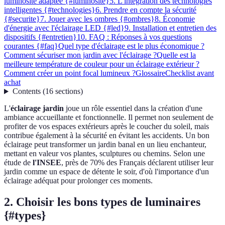
luminosité adaptée {#luminosite}
5. L'intégration des technologies
intelligentes {#technologies}
6. Prendre en compte la sécurité
{#securite}
7. Jouer avec les ombres {#ombres}
8. Économie
d'énergie avec l'éclairage LED {#led}
9. Installation et entretien des
dispositifs {#entretien}
10. FAQ : Réponses à vos questions
courantes {#faq}
Quel type d'éclairage est le plus économique ?
Comment sécuriser mon jardin avec l'éclairage ?
Quelle est la
meilleure température de couleur pour un éclairage extérieur ?
Comment créer un point focal lumineux ?
Glossaire
Checklist avant
achat
Contents
(
16
sections
)
L'
éclairage jardin
joue un rôle essentiel dans la création d'une
ambiance accueillante et fonctionnelle. Il permet non seulement de
profiter de vos espaces extérieurs après le coucher du soleil, mais
contribue également à la sécurité en évitant les accidents. Un bon
éclairage peut transformer un jardin banal en un lieu enchanteur,
mettant en valeur vos plantes, sculptures ou chemins. Selon une
étude de
l'INSEE
, près de 70% des Français déclarent utiliser leur
jardin comme un espace de détente le soir, d'où l'importance d'un
éclairage adéquat pour prolonger ces moments.
2. Choisir les bons types de luminaires
{#types}