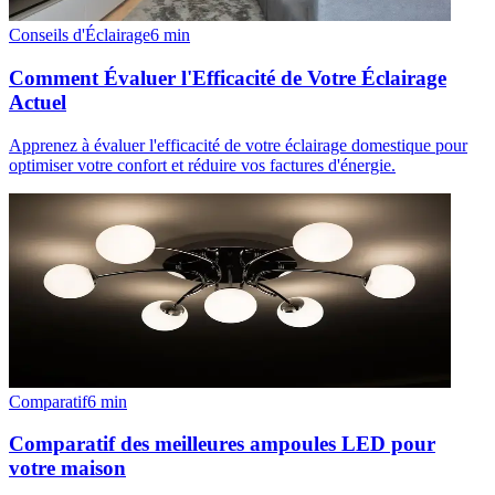
Conseils d'Éclairage
6
min
Comment Évaluer l'Efficacité de Votre Éclairage
Actuel
Apprenez à évaluer l'efficacité de votre éclairage domestique pour
optimiser votre confort et réduire vos factures d'énergie.
Comparatif
6
min
Comparatif des meilleures ampoules LED pour
votre maison