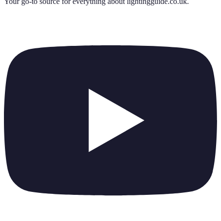
Your go-to source for everything about
lightingguide.co.uk
.