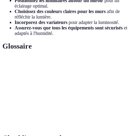
Positionnez les luminaires autour du miroir
pour un
éclairage optimal.
Choisissez des couleurs claires pour les murs
afin de
réfléchir la lumière.
Incorporez des variateurs
pour adapter la luminosité.
Assurez-vous que tous les équipements sont sécurisés
et
adaptés à l'humidité.
Glossaire
Terme
Définition
Luminaire
Dispositif permettant d'éclairer un espace.
Indice de Protection, indique la résistance à l'eau et à
IP
la poussière.
Diodе électroluminescent, une technologie
LED
d'éclairage économe en énergie.