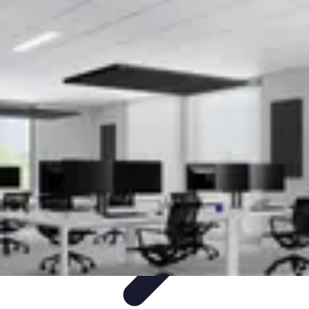
Lighting Guide
Conseils d'achat
Jardin
Éclairage Extérieur
Conseils
d'Éclairage
Bureau
Lighting Guide