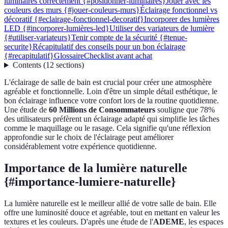
luminaires correctement {#positionner-luminaires}
Jouer avec les
couleurs des murs {#jouer-couleurs-murs}
Éclairage fonctionnel vs
décoratif {#eclairage-fonctionnel-decoratif}
Incorporer des lumières
LED {#incorporer-lumières-led}
Utiliser des variateurs de lumière
{#utiliser-variateurs}
Tenir compte de la sécurité {#tenue-
securite}
Récapitulatif des conseils pour un bon éclairage
{#recapitulatif}
Glossaire
Checklist avant achat
Contents
(
12
sections
)
L'éclairage de salle de bain est crucial pour créer une atmosphère
agréable et fonctionnelle. Loin d'être un simple détail esthétique, le
bon éclairage influence votre confort lors de la routine quotidienne.
Une étude de
60 Millions de Consommateurs
souligne que 78%
des utilisateurs préfèrent un éclairage adapté qui simplifie les tâches
comme le maquillage ou le rasage. Cela signifie qu'une réflexion
approfondie sur le choix de l'éclairage peut améliorer
considérablement votre expérience quotidienne.
Importance de la lumière naturelle
{#importance-lumiere-naturelle}
La lumière naturelle est le meilleur allié de votre salle de bain. Elle
offre une luminosité douce et agréable, tout en mettant en valeur les
textures et les couleurs. D'après une étude de l'
ADEME
, les espaces