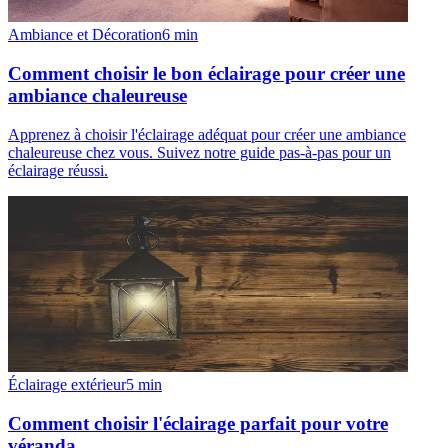
Ambiance et Décoration
6
min
Comment choisir le bon éclairage pour créer une
ambiance chaleureuse
Apprenez à choisir l'éclairage adéquat pour créer une ambiance
chaleureuse chez vous. Suivez notre guide pas-à-pas pour un
éclairage réussi.
Éclairage extérieur
5
min
Comment choisir l'éclairage parfait pour votre
véranda