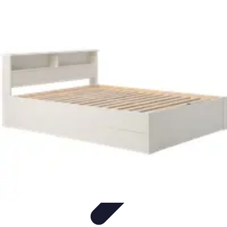
Lighting Guide
Conseils d'achat
Jardin
Éclairage Extérieur
Conseils
d'Éclairage
Bureau
Lighting Guide