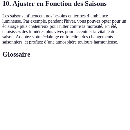
10. Ajuster en Fonction des Saisons
Les saisons influencent nos besoins en termes d’ambiance
lumineuse. Par exemple, pendant l'hiver, vous pouvez opter pour un
éclairage plus chaleureux pour lutter contre la morosité. En été,
choisissez des lumières plus vives pour accentuer la vitalité de la
saison. Adaptez votre éclairage en fonction des changements
saisonniers, et profitez d’une atmosphère toujours harmonieuse.
Glossaire
Terme
Définition
L'effet global de la lumière dans un
Ambiance lumineuse
espace, influençant l'humeur et le design.
Dispositif permettant de contrôler
Variateur de lumière
l'intensité lumineuse des lampes.
IRC (Index de
Mesure de la capacité d'une source