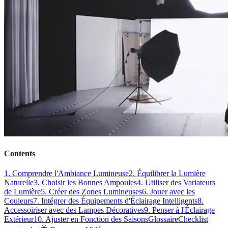
Contents
1. Comprendre l'Ambiance Lumineuse
2. Équilibrer la Lumière
Naturelle
3. Choisir les Bonnes Ampoules
4. Utiliser des Variateurs
de Lumière
5. Créer des Zones Lumineuses
6. Jouer avec les
Couleurs
7. Intégrer des Équipements d'Éclairage Intelligents
8.
Accessoiriser avec des Lampes Décoratives
9. Penser à l'Éclairage
Extérieur
10. Ajuster en Fonction des Saisons
Glossaire
Checklist