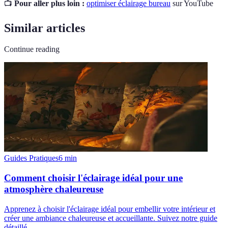
📺
Pour aller plus loin :
optimiser éclairage bureau
sur YouTube
Similar articles
Continue reading
Guides Pratiques
6
min
Comment choisir l'éclairage idéal pour une
atmosphère chaleureuse
Apprenez à choisir l'éclairage idéal pour embellir votre intérieur et
créer une ambiance chaleureuse et accueillante. Suivez notre guide
détaillé.