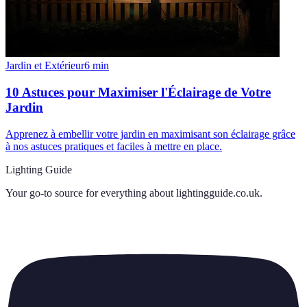
Jardin et Extérieur
6
min
10 Astuces pour Maximiser l'Éclairage de Votre
Jardin
Apprenez à embellir votre jardin en maximisant son éclairage grâce
à nos astuces pratiques et faciles à mettre en place.
Lighting Guide
Your go-to source for everything about
lightingguide.co.uk
.