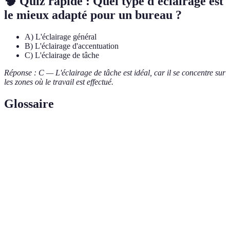
🧠 Quiz rapide : Quel type d'éclairage est
le mieux adapté pour un bureau ?
A) L'éclairage général
B) L'éclairage d'accentuation
C) L'éclairage de tâche
Réponse : C — L'éclairage de tâche est idéal, car il se concentre sur
les zones où le travail est effectué.
Glossaire
Terme
Définition
Mesure de la quantité de lumière visible dans un
Luminosité
espace donné.
Température
Mesure qui indique la « couleur » des lumières,
de couleur
exprimée en Kelvin (K).
Unité de mesure de l'environnement lumineux vif,