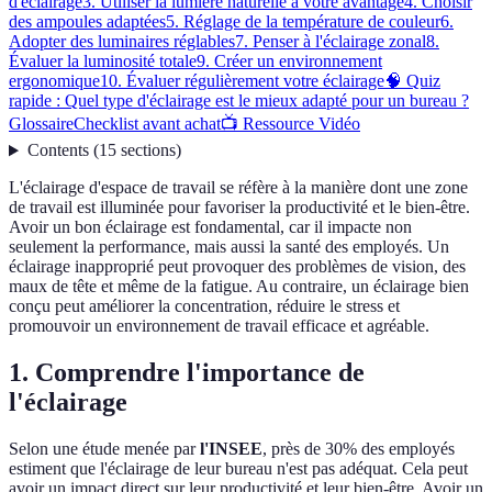
d'éclairage
3. Utiliser la lumière naturelle à votre avantage
4. Choisir
des ampoules adaptées
5. Réglage de la température de couleur
6.
Adopter des luminaires réglables
7. Penser à l'éclairage zonal
8.
Évaluer la luminosité totale
9. Créer un environnement
ergonomique
10. Évaluer régulièrement votre éclairage
🧠 Quiz
rapide : Quel type d'éclairage est le mieux adapté pour un bureau ?
Glossaire
Checklist avant achat
📺 Ressource Vidéo
Contents
(
15
sections
)
L'éclairage d'espace de travail se réfère à la manière dont une zone
de travail est illuminée pour favoriser la productivité et le bien-être.
Avoir un bon éclairage est fondamental, car il impacte non
seulement la performance, mais aussi la santé des employés. Un
éclairage inapproprié peut provoquer des problèmes de vision, des
maux de tête et même de la fatigue. Au contraire, un éclairage bien
conçu peut améliorer la concentration, réduire le stress et
promouvoir un environnement de travail efficace et agréable.
1. Comprendre l'importance de
l'éclairage
Selon une étude menée par
l'INSEE
, près de 30% des employés
estiment que l'éclairage de leur bureau n'est pas adéquat. Cela peut
avoir un impact direct sur leur productivité et leur bien-être. Avoir un