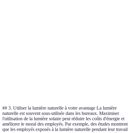
Type d'éclairage
Avantages
Inconvénients
Utilisation 
Peut être
Uniformité
insuffisant
Éclairage général
Tout l'espace d
et confort
pour des
tâches précises
Éclairage
Crée une
Nécessite un
Zones spécifiq
d'accentuation
ambiance
bon placement
Concentre
Peut être
Éclairage de
la lumière
Sur le bureau 
discordant
tâche
sur le
travail
sans équilibre
travail
## 3. Utiliser la lumière naturelle à votre avantage La lumière
naturelle est souvent sous-utilisée dans les bureaux. Maximiser
l'utilisation de la lumière solaire peut réduire les coûts d'énergie et
améliorer le moral des employés. Par exemple, des études montrent
que les employés exposés à la lumière naturelle pendant leur travail