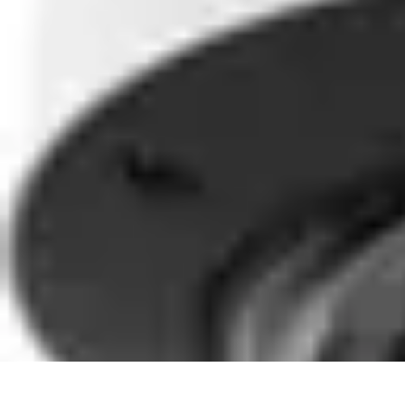
Lighting Guide
Conseils d'achat
Jardin
Éclairage Extérieur
Conseils d'Éclairage
Bureau
Lighting Guide