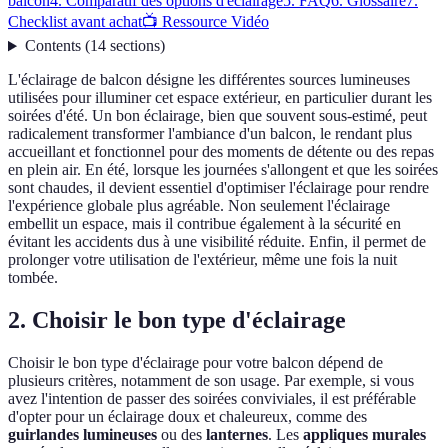
balcon
4. Comparatif des options d'éclairage
5. FAQ
6. Glossaire
7.
Checklist avant achat
📺 Ressource Vidéo
Contents
(
14
sections
)
L'éclairage de balcon désigne les différentes sources lumineuses
utilisées pour illuminer cet espace extérieur, en particulier durant les
soirées d'été. Un bon éclairage, bien que souvent sous-estimé, peut
radicalement transformer l'ambiance d'un balcon, le rendant plus
accueillant et fonctionnel pour des moments de détente ou des repas
en plein air. En été, lorsque les journées s'allongent et que les soirées
sont chaudes, il devient essentiel d'optimiser l'éclairage pour rendre
l'expérience globale plus agréable. Non seulement l'éclairage
embellit un espace, mais il contribue également à la sécurité en
évitant les accidents dus à une visibilité réduite. Enfin, il permet de
prolonger votre utilisation de l'extérieur, même une fois la nuit
tombée.
2. Choisir le bon type d'éclairage
Choisir le bon type d'éclairage pour votre balcon dépend de
plusieurs critères, notamment de son usage. Par exemple, si vous
avez l'intention de passer des soirées conviviales, il est préférable
d'opter pour un éclairage doux et chaleureux, comme des
guirlandes lumineuses
ou des
lanternes
. Les
appliques murales