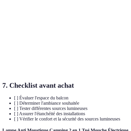
Terme
Définition
Température
Mesure exprimée en Kelvin (K) qui indique si la
de couleur
lumière semble chaude ou froide.
Unité de mesure de la quantité totale de lumière
Lumens
émise par une source.
Indice de protection indiquant que le produit est
IP65
résistant à la poussière et à l’eau.
7. Checklist avant achat
[ ] Évaluer l'espace du balcon
[ ] Déterminer l'ambiance souhaitée
[ ] Tester différentes sources lumineuses
[ ] Assurer l'étanchéité des installations
[ ] Vérifier le confort et la sécurité des sources lumineuses
Lampe Anti Moustique Camping,2 en 1 Tué Mouche Électrique