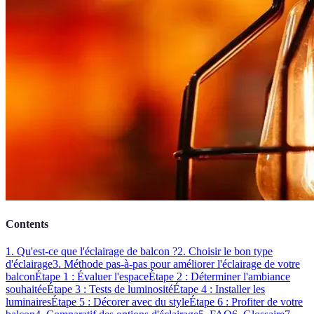
Contents
1. Qu'est-ce que l'éclairage de balcon ?
2. Choisir le bon type
d'éclairage
3. Méthode pas-à-pas pour améliorer l'éclairage de votre
balcon
Étape 1 : Évaluer l'espace
Étape 2 : Déterminer l'ambiance
souhaitée
Étape 3 : Tests de luminosité
Étape 4 : Installer les
luminaires
Étape 5 : Décorer avec du style
Étape 6 : Profiter de votre