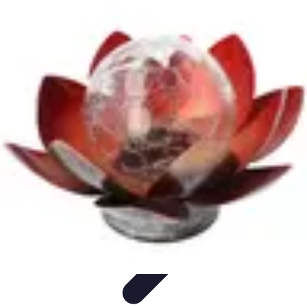
Lighting Guide
Conseils d'achat
Jardin
Éclairage Extérieur
Conseils
d'Éclairage
Bureau
Lighting Guide