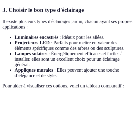
3. Choisir le bon type d'éclairage
Il existe plusieurs types d'éclairages jardin, chacun ayant ses propres
applications :
Luminaires encastrés
: Idéaux pour les allées.
Projecteurs LED
: Parfaits pour mettre en valeur des
éléments spécifiques comme des arbres ou des sculptures.
Lampes solaires
: Énergétiquement efficaces et faciles à
installer, elles sont un excellent choix pour un éclairage
général.
Appliques murales
: Elles peuvent ajouter une touche
d’élégance et de style.
Pour aider à visualiser ces options, voici un tableau comparatif :
Type d'éclairage
Avantages
Inconvénients
Coût approx
Intégration
Coût
Luminaires
discrète,
d'installation
50€ - 150€
encastrés
sécurité
élevé