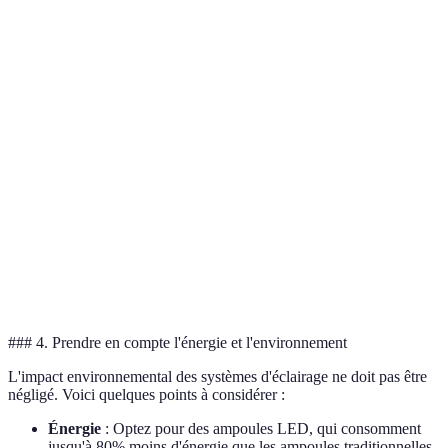
Haute
Consommation
luminosité,
Projecteurs LED
d'énergie en
30€ - 100€
impact
continu
visuel
Écologique,
Luminosité
Lampes solaires
peu
15€ - 80€
limitée
d'entretien
Style
Installation
Appliques
élégant,
parfois
40€ - 200€
murales
ambiance
complexe
festive
### 4. Prendre en compte l'énergie et l'environnement
L'impact environnemental des systèmes d'éclairage ne doit pas être
négligé. Voici quelques points à considérer :
Énergie
: Optez pour des ampoules LED, qui consomment
jusqu'à 80% moins d'énergie que les ampoules traditionnelles.