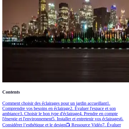
Contents
Comment choisir des éclairages pour un jardin accueillant
1.
Comprendre vos besoins en éclairage
2. Évaluer l'espace et son
ambiance
3. Choisir le bon type d'éclairage
4. Prendre en compte
l'énergie et l'environnement
5. Installer et entretenir vos éclairages
6.
Considérer l’esthétique et le design
📺 Ressource Vidéo
7. Évaluer