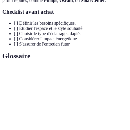
jardin réputés, comme
Philips
,
Osram
, ou
SolarCenter
.
Checklist avant achat
[ ] Définir les besoins spécifiques.
[ ] Étudier l'espace et le style souhaité.
[ ] Choisir le type d'éclairage adapté.
[ ] Considérer l'impact énergétique.
[ ] S'assurer de l'entretien futur.
Glossaire
Terme
Définition
Type d'ampoule émettant de la lumière avec une
LED
faible consommation énergétique.
Luminaire puissant, souvent utilisé pour éclairer des
Projecteur
points particuliers dans un jardin.
Énergie
Énergie renouvelable provenant des rayons du soleil,