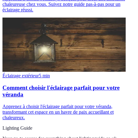
chaleureuse chez vous. Suivez notre guide pas-à-pas pour un
éclairage réussi.
Éclairage extérieur
5
min
Comment choisir l'éclairage parfait pour votre
véranda
Apprenez à choisir l'éclairage parfait pour votre véranda,
transformant cet espace en un havre de paix accueillant et
chaleureux.
Lighting Guide