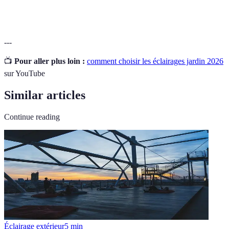
solaire
utilisée pour alimenter des systèmes d'éclairage.
---
📺
Pour aller plus loin :
comment choisir les éclairages jardin 2026
sur YouTube
Similar articles
Continue reading
Éclairage extérieur
5
min