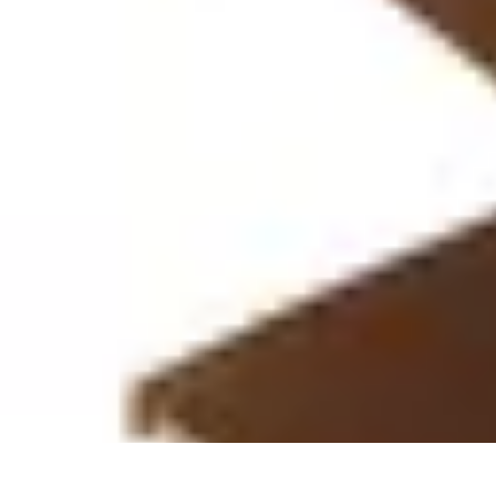
Lighting Guide
Conseils d'achat
Jardin
Éclairage Extérieur
Conseils d'Éclairage
Bureau
Lighting Guide