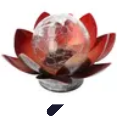
Lighting Guide
Conseils d'achat
Jardin
Éclairage Extérieur
Conseils
d'Éclairage
Bureau
Lighting Guide