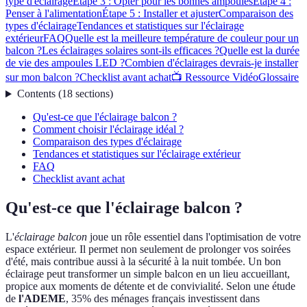
type d'éclairage
Étape 3 : Opter pour les bonnes ampoules
Étape 4 :
Penser à l'alimentation
Étape 5 : Installer et ajuster
Comparaison des
types d'éclairage
Tendances et statistiques sur l'éclairage
extérieur
FAQ
Quelle est la meilleure température de couleur pour un
balcon ?
Les éclairages solaires sont-ils efficaces ?
Quelle est la durée
de vie des ampoules LED ?
Combien d'éclairages devrais-je installer
sur mon balcon ?
Checklist avant achat
📺 Ressource Vidéo
Glossaire
Contents
(
18
sections
)
Qu'est-ce que l'éclairage balcon ?
Comment choisir l'éclairage idéal ?
Comparaison des types d'éclairage
Tendances et statistiques sur l'éclairage extérieur
FAQ
Checklist avant achat
Qu'est-ce que l'éclairage balcon ?
L'
éclairage balcon
joue un rôle essentiel dans l'optimisation de votre
espace extérieur. Il permet non seulement de prolonger vos soirées
d'été, mais contribue aussi à la sécurité à la nuit tombée. Un bon
éclairage peut transformer un simple balcon en un lieu accueillant,
propice aux moments de détente et de convivialité. Selon une étude
de
l'ADEME
, 35% des ménages français investissent dans