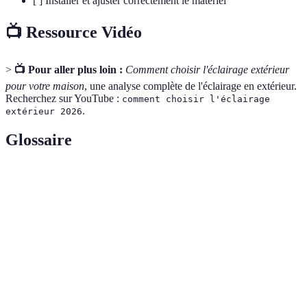
[ ] Installer et ajuster correctement le matériel
📺 Ressource Vidéo
>
📺 Pour aller plus loin :
Comment choisir l'éclairage extérieur
pour votre maison
, une analyse complète de l'éclairage en extérieur.
Recherchez sur YouTube :
comment choisir l'éclairage
.
extérieur 2026
Glossaire
Terme
Définition
Lumière dirigée qui permet une bonne
Éclairage direct
visibilité
Éclairage
Lumière utilisée pour mettre en valeur un
d'accentuation
objet ou une zone
Lumière
Lumière douce qui crée une atmosphère