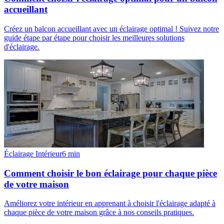
accueillant
Créez un balcon accueillant avec un éclairage optimal ! Suivez notre
guide étape par étape pour choisir les meilleures solutions
d'éclairage.
Éclairage Intérieur
6
min
Comment choisir le bon éclairage pour chaque pièce
de votre maison
Améliorez votre intérieur en apprenant à choisir l'éclairage adapté à
chaque pièce de votre maison grâce à nos conseils pratiques.