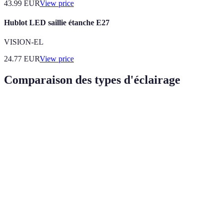
43.99
EUR
View price
Hublot LED saillie étanche E27
VISION-EL
24.77
EUR
View price
Comparaison des types d'éclairage
Critère
Éclairage direct
Éclairage d'accentuation
Très utile pour
Fonctionnalité
Excellente mise en valeur
la visibilité
Économie
Varie selon les
Généralement LED
d'énergie
ampoules
Type de
Lumineux
Ciblé et créatif
lumière