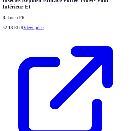
Insectes Répulsif Efficace Portée 140M² Pour
Intérieur Et
Rakuten FR
52.18
EUR
View price