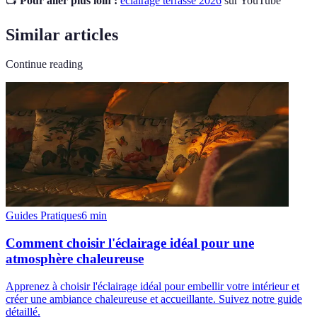
📺
Pour aller plus loin :
éclairage terrasse 2026
sur YouTube
Similar articles
Continue reading
Guides Pratiques
6
min
Comment choisir l'éclairage idéal pour une
atmosphère chaleureuse
Apprenez à choisir l'éclairage idéal pour embellir votre intérieur et
créer une ambiance chaleureuse et accueillante. Suivez notre guide
détaillé.