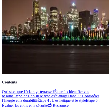
Contents
Qu'est-ce que l'éclairage terrasse ?
Étape 1 : Identifier vos
besoins
Étape 2 : Choisir le type d'éclairage
Étape 3 : Considérer
l'énergie et la durabilité
Étape 4 : L'esthétique et le style
Étape 5 :
Évaluer les coûts et la sécurité
📺 Ressource