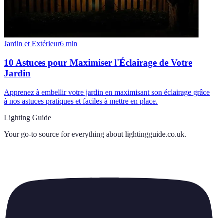
Jardin et Extérieur
6
min
10 Astuces pour Maximiser l'Éclairage de Votre
Jardin
Apprenez à embellir votre jardin en maximisant son éclairage grâce
à nos astuces pratiques et faciles à mettre en place.
Lighting Guide
Your go-to source for everything about
lightingguide.co.uk
.