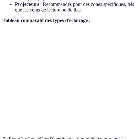
Projecteurs
: Recommandés pour des zones spécifiques, tels
que les coins de lecture ou de fête.
Tableau comparatif des types d'éclairage :
Type d'éclairage
Usage conseillé
Avantages
Inconvénien
Luminaires
Ambiance
Discret,
Installation
encastrés
sobre
esthétique
complexe
Déplacé
Lampadaires
Flexibilité
Encombrant
facilement
Guirlandes
Événements
Ambiance
Peut être
lumineuses
festifs
chaleureuse
fragile
Lumière
Consomme
Projecteurs
Zones ciblées
intense
plus d'énergi
## Étape 3 : Considérer l'énergie et la durabilité Aujourd'hui, le