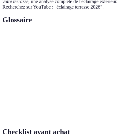
votre terrasse
, une analyse complète de l'éclairage extérieur.
Recherchez sur YouTube : "éclairage terrasse 2026".
Glossaire
Terme
Définition
Indice de
Classification indiquant la résistance à l'eau et à la
protection
poussière d'un appareil électrique.
(IP)
Type d’ampoule économe en énergie, dont la durée
Ampoule
de vie est beaucoup plus longue que celle des
LED
ampoules traditionnelles.
Capteur de
Dispositif qui détecte une présence et active
mouvement
l'éclairage automatiquement.
Checklist avant achat