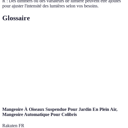
R : Des dimmers ou des variateurs de lumière peuvent être ajoutés
pour ajuster l'intensité des lumières selon vos besoins.
Glossaire
Terme
Définition
Éclairage
Type d'éclairage qui met en valeur certains
d'accent
éléments décoratifs.
Mesure de la lumière visible dans un endroit
Luminosité
particulier.
Ampoule
Ampoule à diode électroluminescente, très
LED
économe en énergie.
Mangeoire À Oiseaux Suspendue Pour Jardin En Plein Air,
Mangeoire Automatique Pour Colibris
Rakuten FR