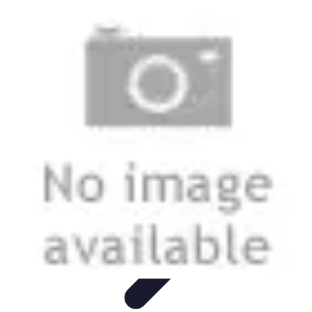
Lighting Guide
Conseils d'achat
Jardin
Éclairage Extérieur
Conseils
d'Éclairage
Bureau
Lighting Guide