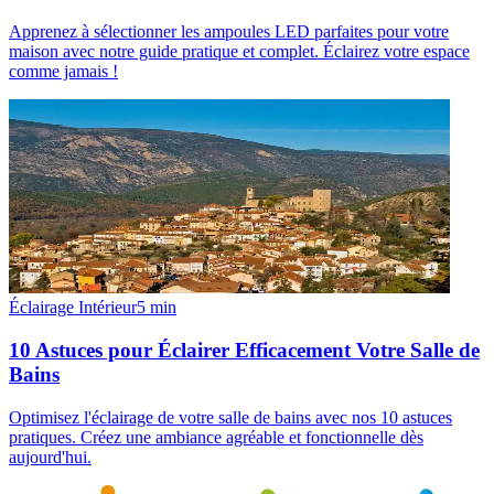
Apprenez à sélectionner les ampoules LED parfaites pour votre
maison avec notre guide pratique et complet. Éclairez votre espace
comme jamais !
Éclairage Intérieur
5
min
10 Astuces pour Éclairer Efficacement Votre Salle de
Bains
Optimisez l'éclairage de votre salle de bains avec nos 10 astuces
pratiques. Créez une ambiance agréable et fonctionnelle dès
aujourd'hui.