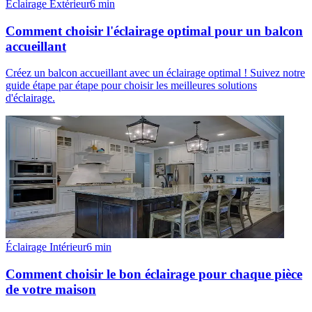
Éclairage Extérieur
6
min
Comment choisir l'éclairage optimal pour un balcon
accueillant
Créez un balcon accueillant avec un éclairage optimal ! Suivez notre
guide étape par étape pour choisir les meilleures solutions
d'éclairage.
Éclairage Intérieur
6
min
Comment choisir le bon éclairage pour chaque pièce
de votre maison