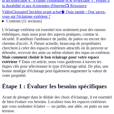
la sécurité
Étape 4 : Évaluer l'esthétique et le style
Étape 5 : Penser à
la durabilité et aux économies d'énergie
📺 Ressource
Vidéo
Glossaire
Checklist avant achat
🧠 Quiz rapide : Que savez-
vous sur l'éclairage extérieur ?
Contents
(
11
sections
)
L'éclairage extérieur est essentiel non seulement pour des raisons
esthétiques, mais aussi pour des aspects pratiques, comme la
sécurité. Il améliore l'ambiance de jardin, de patios ou encore des
chemins d'accès. À l'heure actuelle, beaucoup de propriétaires
cherchent à créer des espaces extérieurs attractifs où ils peuvent se
détendre, recevoir des amis ou même réaliser des repas en extérieur.
Mais comment choisir le bon éclairage pour votre espace
extérieur ?
Dans cet article, nous vous guiderons à travers les
étapes clés pour sélectionner le type d'éclairage idéal. De plus, une
bonne stratégie d'éclairage peut également augmenter la valeur de
votre propriété.
Étape 1 : Évaluer les besoins spécifiques
Avant de plonger dans le dédale des choix d'éclairage, il est essentiel
de bien évaluer vos besoins. Localisez tous les espaces extérieurs
que vous souhaitez éclairer — un jardin, une allée, un patio ou une
terrasse.