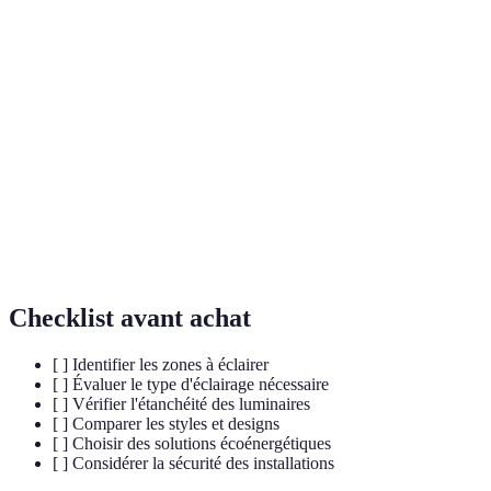
Terme
Définition
Éclairage
Type d'éclairage visant à mettre en valeur un
d'accentuation
élément spécifique d'un espace.
Dispositif qui active une lumière lorsqu'un
Détecteur de
mouvement est détecté, souvent utilisé pour la
mouvement
sécurité.
Indice de protection garantissant que le matériel
IP65
est protégé contre la poussière et les jets d'eau.
Checklist avant achat
[ ] Identifier les zones à éclairer
[ ] Évaluer le type d'éclairage nécessaire
[ ] Vérifier l'étanchéité des luminaires
[ ] Comparer les styles et designs
[ ] Choisir des solutions écoénergétiques
[ ] Considérer la sécurité des installations