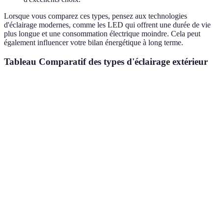
Lorsque vous comparez ces types, pensez aux technologies
d'éclairage modernes, comme les LED qui offrent une durée de vie
plus longue et une consommation électrique moindre. Cela peut
également influencer votre bilan énergétique à long terme.
Tableau Comparatif des types d'éclairage extérieur
Type d'éclairage
Avantages
Inconvénients
Coût approxi
Met en
Peut être
Éclairage
valeur des
excessif si mal
15 - 50 € par 
d'accentuation
éléments
placé
esthétiques
Éclairage de
Renforce la
Peut effrayer
30 - 120 €
sécurité
sécurité
des animaux
Pratique
Nécessite une
Éclairage
pour les
installation
25 - 70 € par 
fonctionnel