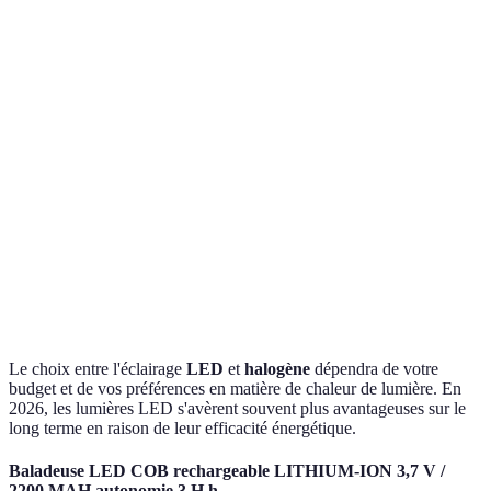
25 000
2 000
LED
Durée de vie
heures
heures
l'emporte
Consommation
8-10 W
40-60 W
LED plus éco
Froid
Halogène
Chaleur
Chaud
(température)
plus agréable
Halogène
Moins
Coût initial
Plus élevé
plus
cher
accessible
Le choix entre l'éclairage
LED
et
halogène
dépendra de votre
budget et de vos préférences en matière de chaleur de lumière. En
2026, les lumières LED s'avèrent souvent plus avantageuses sur le
long terme en raison de leur efficacité énergétique.
Baladeuse LED COB rechargeable LITHIUM-ION 3,7 V /
2200 MAH autonomie 3 H h