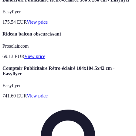
Easyflyer
175.54
EUR
View price
Rideau balcon obscurcissant
Prosolair.com
69.13
EUR
View price
Comptoir Publicitaire Rétro-éclairé 104x104.5x42 cm -
Easyflyer
Easyflyer
741.60
EUR
View price