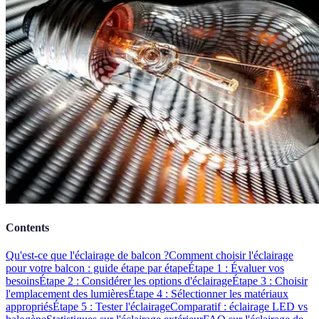
Contents
Qu'est-ce que l'éclairage de balcon ?
Comment choisir l'éclairage
pour votre balcon : guide étape par étape
Étape 1 : Évaluer vos
besoins
Étape 2 : Considérer les options d'éclairage
Étape 3 : Choisir
l'emplacement des lumières
Étape 4 : Sélectionner les matériaux
appropriés
Étape 5 : Tester l'éclairage
Comparatif : éclairage LED vs