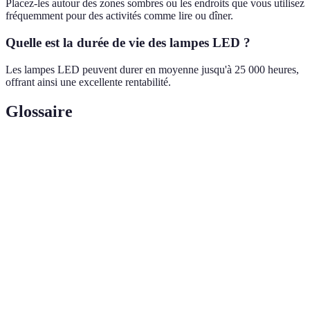
Placez-les autour des zones sombres ou les endroits que vous utilisez
fréquemment pour des activités comme lire ou dîner.
Quelle est la durée de vie des lampes LED ?
Les lampes LED peuvent durer en moyenne jusqu'à 25 000 heures,
offrant ainsi une excellente rentabilité.
Glossaire
Terme
Définition
Éclairage
Lumière douce conçue pour créer une
d'ambiance
atmosphère confortable.
Éclairage
Lumière intense pour des activités spécifiques
fonctionnel
comme lecture.
Éclairages utilisant l'énergie solaire, idéaux
Lampes solaires
pour l'extérieur.