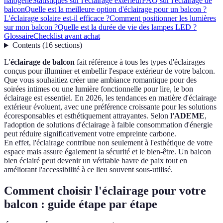
halogène
Statistiques sur l'éclairage extérieur
FAQ sur l'éclairage de
balcon
Quelle est la meilleure option d'éclairage pour un balcon ?
L'éclairage solaire est-il efficace ?
Comment positionner les lumières
sur mon balcon ?
Quelle est la durée de vie des lampes LED ?
Glossaire
Checklist avant achat
Contents
(
16
sections
)
L'
éclairage de balcon
fait référence à tous les types d'éclairages
conçus pour illuminer et embellir l'espace extérieur de votre balcon.
Que vous souhaitiez créer une ambiance romantique pour des
soirées intimes ou une lumière fonctionnelle pour lire, le bon
éclairage est essentiel. En 2026, les tendances en matière d'éclairage
extérieur évoluent, avec une préférence croissante pour les solutions
écoresponsables et esthétiquement attrayantes. Selon
l'ADEME
,
l'adoption de solutions d'éclairage à faible consommation d'énergie
peut réduire significativement votre empreinte carbone.
En effet, l'éclairage contribue non seulement à l'esthétique de votre
espace mais assure également la sécurité et le bien-être. Un balcon
bien éclairé peut devenir un véritable havre de paix tout en
améliorant l'accessibilité à ce lieu souvent sous-utilisé.
Comment choisir l'éclairage pour votre
balcon : guide étape par étape