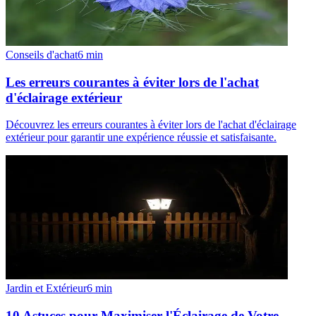
Conseils d'achat
6
min
Les erreurs courantes à éviter lors de l'achat
d'éclairage extérieur
Découvrez les erreurs courantes à éviter lors de l'achat d'éclairage
extérieur pour garantir une expérience réussie et satisfaisante.
Jardin et Extérieur
6
min
10 Astuces pour Maximiser l'Éclairage de Votre