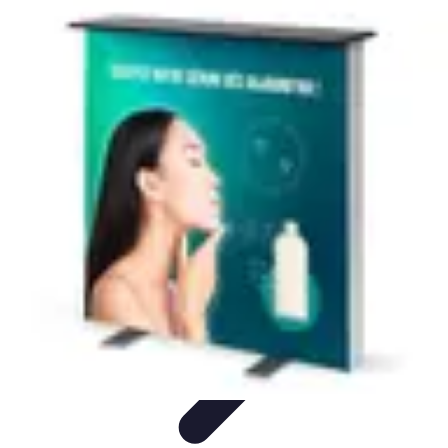
Lighting Guide
Conseils d'achat
Jardin
Éclairage Extérieur
Conseils
d'Éclairage
Bureau
Lighting Guide