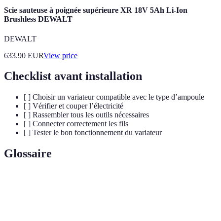
Scie sauteuse à poignée supérieure XR 18V 5Ah Li-Ion
Brushless DEWALT
DEWALT
633.90
EUR
View price
Checklist avant installation
[ ] Choisir un variateur compatible avec le type d’ampoule
[ ] Vérifier et couper l’électricité
[ ] Rassembler tous les outils nécessaires
[ ] Connecter correctement les fils
[ ] Tester le bon fonctionnement du variateur
Glossaire
Terme
Définition
Intensité
Système permettant de régler la luminosité selon
variable
les besoins.