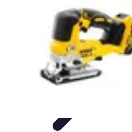
Lighting Guide
Conseils d'achat
Jardin
Éclairage Extérieur
Conseils
d'Éclairage
Bureau
Lighting Guide