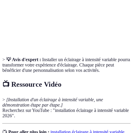
Ampoule
Type d'ampoule économe en énergie, largement
LED
utilisée.
Dispositif permettant de contrôler l'intensité
Variateur
lumineuse.
>
💡 Avis d'expert :
Installer un éclairage à intensité variable pourra
transformer votre expérience d'éclairage. Chaque pièce peut
bénéficier d'une personnalisation selon vos activités.
📺 Ressource Vidéo
>
[Installation d'un éclairage à intensité variable, une
démonstration étape par étape.]
Recherchez sur YouTube : "installation éclairage à intensité variable
2026".
📺
Pour aller plus loin :
installation éclairage à intensité variable