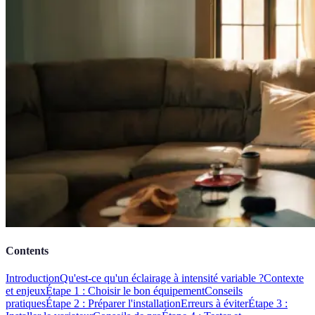
Contents
Introduction
Qu'est-ce qu'un éclairage à intensité variable ?
Contexte
et enjeux
Étape 1 : Choisir le bon équipement
Conseils
pratiques
Étape 2 : Préparer l'installation
Erreurs à éviter
Étape 3 :