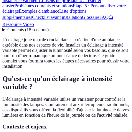
Installer le variateur
Conseils de pro
Étape 4 : Tester et
ajuster
Problèmes courants et solutions
Étape 5 : Personnaliser votre
éclairage
Exemples d'ambiance
Liste d'options
supplémentaires
Checklist avant installation
Glossaire
FAQ
📺
Ressource Vidéo
Contents
(
18
sections
)
L'éclairage joue un rôle crucial dans la création d'une ambiance
agréable dans nos espaces de vie. Installer un éclairage à intensité
variable permet d'ajuster la luminosité selon vos besoins, que ce soit
pour un dîner romantique ou une séance de lecture. Ce guide
complet vous fournira toutes les étapes nécessaires pour réussir votre
installation.
Qu'est-ce qu'un éclairage à intensité
variable ?
L'éclairage à intensité variable utilise un variateur pour contrôler la
luminosité des lampes. Contrairement aux interrupteurs traditionnels,
ces dispositifs vous offrent la flexibilité d'ajuster la luminosité de vos
lumières en fonction de l'heure de la journée ou de l'activité réalisée.
Contexte et enjeux