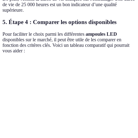
de vie de 25 000 heures est un bon indicateur d’une qualité
supérieure.
5. Étape 4 : Comparer les options disponibles
Pour faciliter le choix parmi les différentes
ampoules LED
disponibles sur le marché, il peut être utile de les comparer en
fonction des critères clés. Voici un tableau comparatif qui pourrait
vous aider :
Critère
Option A
Option B
Option C
Verdict
Option
Lumens
800
1050
1600
C
Dépend
Température
3000K
4000K
2700K
du
K
(chaud)
(neutre)
(chaud)
besoin
Option
Watts
10W
12W
15W
A