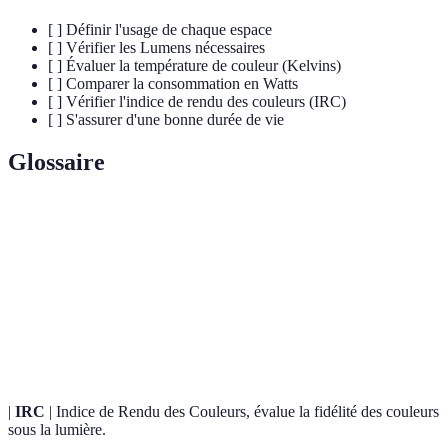
[ ] Définir l'usage de chaque espace
[ ] Vérifier les Lumens nécessaires
[ ] Évaluer la température de couleur (Kelvins)
[ ] Comparer la consommation en Watts
[ ] Vérifier l'indice de rendu des couleurs (IRC)
[ ] S'assurer d'une bonne durée de vie
Glossaire
Terme
Définition
Lumens
Unité de mesure de la lumière émise par une ampoule.
Unité de mesure de la température de couleur
Kelvins
lumineuse.
|
IRC
| Indice de Rendu des Couleurs, évalue la fidélité des couleurs
sous la lumière.