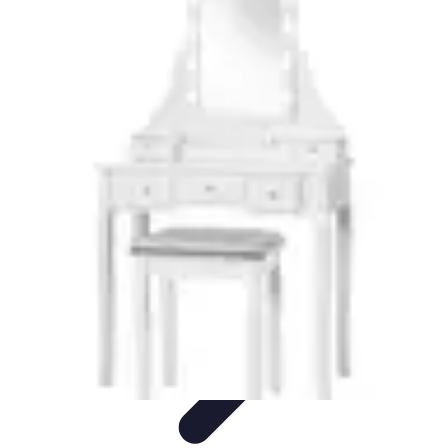
Lighting Guide
Conseils d'achat
Jardin
Éclairage Extérieur
Conseils
d'Éclairage
Bureau
Lighting Guide