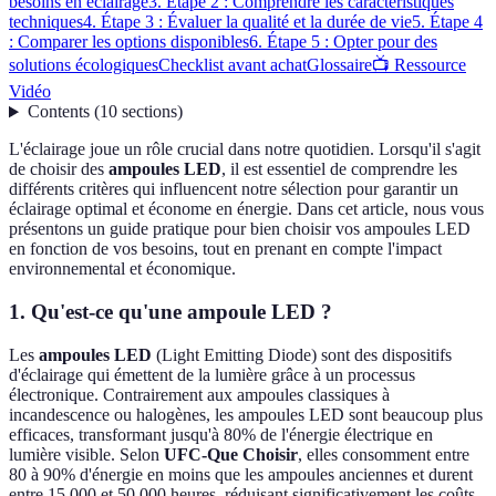
besoins en éclairage
3. Étape 2 : Comprendre les caractéristiques
techniques
4. Étape 3 : Évaluer la qualité et la durée de vie
5. Étape 4
: Comparer les options disponibles
6. Étape 5 : Opter pour des
solutions écologiques
Checklist avant achat
Glossaire
📺 Ressource
Vidéo
Contents
(
10
sections
)
L'éclairage joue un rôle crucial dans notre quotidien. Lorsqu'il s'agit
de choisir des
ampoules LED
, il est essentiel de comprendre les
différents critères qui influencent notre sélection pour garantir un
éclairage optimal et économe en énergie. Dans cet article, nous vous
présentons un guide pratique pour bien choisir vos ampoules LED
en fonction de vos besoins, tout en prenant en compte l'impact
environnemental et économique.
1. Qu'est-ce qu'une ampoule LED ?
Les
ampoules LED
(Light Emitting Diode) sont des dispositifs
d'éclairage qui émettent de la lumière grâce à un processus
électronique. Contrairement aux ampoules classiques à
incandescence ou halogènes, les ampoules LED sont beaucoup plus
efficaces, transformant jusqu'à 80% de l'énergie électrique en
lumière visible. Selon
UFC-Que Choisir
, elles consomment entre
80 à 90% d'énergie en moins que les ampoules anciennes et durent
entre 15 000 et 50 000 heures, réduisant significativement les coûts