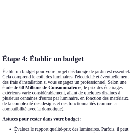
Mettre
Éclairage
Au pied de l'arbre
Arbre
valeur 
d'accentuation
orienté vers le haut
structu
Créer 
Éclairage
Panier, guirlande ou
Terrasses
atmosp
ambiant
lanternes aux abords
convivi
Étape 4: Établir un budget
Établir un budget pour votre projet d'éclairage de jardin est essentiel.
Cela comprend le coût des luminaires, l'électricité et éventuellement
des frais d'installation si vous engagez un professionnel. Selon une
étude de
60 Millions de Consommateurs
, le prix des éclairages
extérieurs varie considérablement, allant de quelques dizaines à
plusieurs centaines d'euros par luminaire, en fonction des matériaux,
de la complexité des designs et des fonctionnalités (comme la
compatibilité avec la domotique).
Astuces pour rester dans votre budget
:
Évaluez le rapport qualité-prix des luminaires. Parfois, il peut