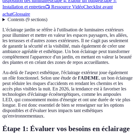
disposition des luminaires
Étape 4: Établir un budget
Étape 5:
Installation et entretien
📺 Ressource Vidéo
Checklist avant
achat
Glossaire
Contents
(
9
sections
)
L'éclairage jardin se réfère à l'utilisation de luminaires extérieurs
pour illuminer et mettre en valeur les espaces paysagers, les allées,
les terrasses et d'autres zones extérieures. Il ne s'agit pas seulement
de garantir la sécurité et la visibilité, mais également de créer une
ambiance agréable et esthétique. Un bon éclairage peut transformer
complètement l'apparence d'un jardin, en mettant en valeur la beauté
des plantes et en créant des zones de repos accueillantes.
Au-delà de l'aspect esthétique, l'éclairage extérieur joue également
un rôle fonctionnel. Selon une étude de
l'ADEME
, un bon éclairage
peut réduire les risques d'accidents en rendant les chemins et les
accès plus visibles la nuit. En 2026, la tendance est à favoriser les
technologies d'éclairage écoénergétiques, comme les ampoules
LED, qui consomment moins d'énergie et ont une durée de vie plus
longue. Il est donc essentiel de bien se renseigner sur les options
disponibles et d'évaluer leurs impacts tant esthétiques
qu'environnementaux.
Étape 1: Évaluer vos besoins en éclairage