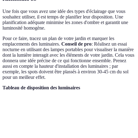
Une fois que vous avez une idée des types d'éclairage que vous
souhaitez utiliser, il est temps de planifier leur disposition. Une
planification adéquate minimise les zones d'ombre et garantit une
luminosité homogène.
Pour ce faire, tracez un plan de votre jardin et marquer les
emplacements des luminaires.
Conseil de pro
: Réalisez un essai
nocturne en utilisant des lampes portables pour visualiser la manière
dont la lumière interagit avec les éléments de votre jardin. Cela vous
donnera une idée précise de ce qui fonctionne ensemble. Prenez
aussi en compte la hauteur d'installation des luminaires ; par
exemple, les spots doivent être plassés à environ 30-45 cm du sol
pour un meilleur effet.
Tableau de disposition des luminaires
Zone
Type d'éclairage
Position recommandée
Effet v
Éclairage
1,5 m d'espace entre
Sécurit
Allée
fonctionnel
chaque luminaire
orienta