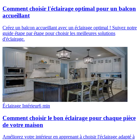
Comment choisir l'éclairage optimal pour un balcon
accueillant
Créez un balcon accueillant avec un éclairage optimal ! Suivez notre
guide étape par étape pour choisir les meilleures solutions
d'éclairage.
Éclairage Intérieur
6
min
Comment choisir le bon éclairage pour chaque pièce
de votre maison
Améliorez votre intérieur en apprenant à choisir l'éclairage adapté à