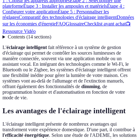
1 : Choisir les appareils appropriés
Étape 2 : Sélectionner une
plateforme
Étape 3 : Installer les ampoules et matériels
Étape 4 :
Configurer votre application
Étape 5 : Personnaliser les
réglages
Comparatif des technologies d'éclairage intelligent
Données
sur les économies d'énergie
FAQ
Glossaire
Checklist avant achat
📺
Ressource Vidéo
Contents
(
14
sections
)
L'
éclairage intelligent
fait référence à un système de gestion
d'éclairage qui permet de contrôler les sources lumineuses de
manière connectée, souvent via une application mobile ou un
assistant vocal. En intégrant des technologies comme le Wi-Fi, le
Bluetooth ou le Zigbee, les systèmes d'éclairage intelligent offrent
une flexibilité inédite pour gérer la lumière de votre maison. Ces
systèmes vont au-delà de l'allumage et de l'extinction manuels,
offrant également des fonctionnalités de
dimming
, de
programmation horaire et d'automatisation en fonction de votre
mode de vie.
Les avantages de l'éclairage intelligent
L'éclairage intelligent présente de nombreux avantages qui
transforment votre expérience domestique. D'une part, il contribue à
l'efficacité énergétique
. Selon une étude de l'ADEME, les solutions