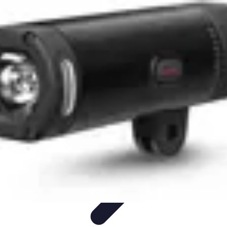
Lighting Guide
Conseils d'achat
Jardin
Éclairage Extérieur
Conseils
d'Éclairage
Bureau
Lighting Guide