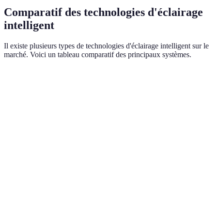
Comparatif des technologies d'éclairage
intelligent
Il existe plusieurs types de technologies d'éclairage intelligent sur le
marché. Voici un tableau comparatif des principaux systèmes.
Critère
Smart Bulbs
Smart Switches
Smart L
Coût
Modéré
Élevé
Modéré
Complexité
Facile
Modéré
Facile
d'installation
Contrôle à
Contrôle total
Effets d'
Fonctionnalités
distance,
des luminaires
personnal
Dimming
Compatibilité
Compatible
Généralement
Compatib