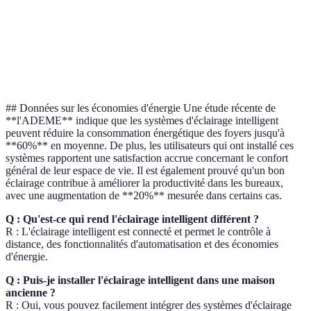
écosystèmes
(Google/Alexa)
compatible
(Google/
Idéal pour les
Idéal pour un
Idéal po
Verdict
installations
usage flexible
éclairage
fixes
## Données sur les économies d'énergie Une étude récente de
**l'ADEME** indique que les systèmes d'éclairage intelligent
peuvent réduire la consommation énergétique des foyers jusqu'à
**60%** en moyenne. De plus, les utilisateurs qui ont installé ces
systèmes rapportent une satisfaction accrue concernant le confort
général de leur espace de vie. Il est également prouvé qu'un bon
éclairage contribue à améliorer la productivité dans les bureaux,
avec une augmentation de **20%** mesurée dans certains cas.
Q : Qu'est-ce qui rend l'éclairage intelligent différent ?
R : L'éclairage intelligent est connecté et permet le contrôle à
distance, des fonctionnalités d'automatisation et des économies
d'énergie.
Q : Puis-je installer l'éclairage intelligent dans une maison
ancienne ?
R : Oui, vous pouvez facilement intégrer des systèmes d'éclairage