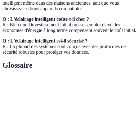
intelligent même dans des maisons anciennes, tant que vous
choisissez les bons appareils compatibles.
Q : L'éclairage intelligent coûte-t-il cher ?
R : Bien que l'investissement initial puisse sembler élevé, les
économies d'énergie à long terme compensent souvent le coût initial.
Q : L'éclairage intelligent est-il sécurisé ?
R : La plupart des systèmes sont conçus avec des protocoles de
sécurité robustes pour protéger vos données.
Glossaire
Terme
Définition
Réglage de l'intensité lumineuse d'une source
Dimming
d'éclairage.
Protocole de communication sans fil utilisé
Zigbee
dans les appareils connectés.