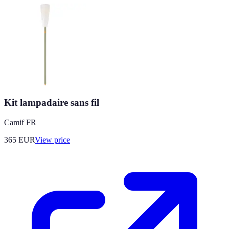
Kit lampadaire sans fil
Camif FR
365
EUR
View price