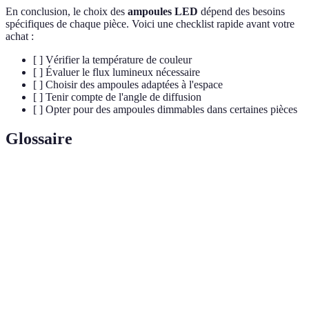
En conclusion, le choix des
ampoules LED
dépend des besoins
spécifiques de chaque pièce. Voici une checklist rapide avant votre
achat :
[ ] Vérifier la température de couleur
[ ] Évaluer le flux lumineux nécessaire
[ ] Choisir des ampoules adaptées à l'espace
[ ] Tenir compte de l'angle de diffusion
[ ] Opter pour des ampoules dimmables dans certaines pièces
Glossaire
Terme
Définition
Température
Mesurée en Kelvin, elle détermine le type de
de couleur
lumière (chaude ou froide) d'une ampoule.
Flux
Mesuré en lumens, il indique la quantité de
lumineux
lumière émise par une ampoule.
Angle de
L'angle à partir duquel la lumière est projetée par