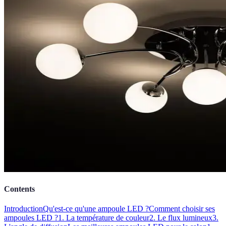
Contents
Introduction
Qu'est-ce qu'une ampoule LED ?
Comment choisir ses
ampoules LED ?
1. La température de couleur
2. Le flux lumineux
3.