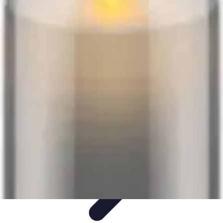
Lighting Guide
Conseils d'achat
Jardin
Éclairage Extérieur
Conseils
d'Éclairage
Bureau
Lighting Guide