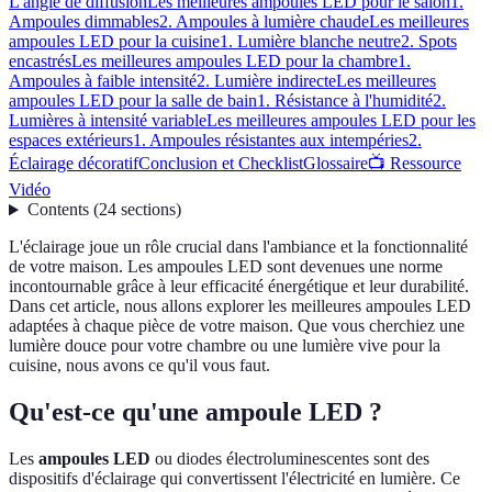
L'angle de diffusion
Les meilleures ampoules LED pour le salon
1.
Ampoules dimmables
2. Ampoules à lumière chaude
Les meilleures
ampoules LED pour la cuisine
1. Lumière blanche neutre
2. Spots
encastrés
Les meilleures ampoules LED pour la chambre
1.
Ampoules à faible intensité
2. Lumière indirecte
Les meilleures
ampoules LED pour la salle de bain
1. Résistance à l'humidité
2.
Lumières à intensité variable
Les meilleures ampoules LED pour les
espaces extérieurs
1. Ampoules résistantes aux intempéries
2.
Éclairage décoratif
Conclusion et Checklist
Glossaire
📺 Ressource
Vidéo
Contents
(
24
sections
)
L'éclairage joue un rôle crucial dans l'ambiance et la fonctionnalité
de votre maison. Les ampoules LED sont devenues une norme
incontournable grâce à leur efficacité énergétique et leur durabilité.
Dans cet article, nous allons explorer les meilleures ampoules LED
adaptées à chaque pièce de votre maison. Que vous cherchiez une
lumière douce pour votre chambre ou une lumière vive pour la
cuisine, nous avons ce qu'il vous faut.
Qu'est-ce qu'une ampoule LED ?
Les
ampoules LED
ou diodes électroluminescentes sont des
dispositifs d'éclairage qui convertissent l'électricité en lumière. Ce