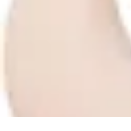
Lighting Guide
Conseils d'achat
Jardin
Éclairage Extérieur
Conseils d'Éclairage
Bureau
Lighting Guide