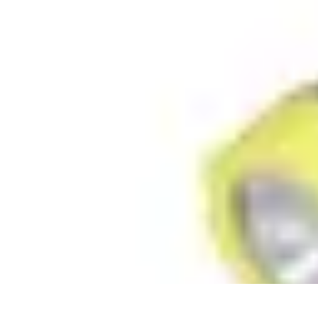
Lighting Guide
Conseils d'achat
Jardin
Éclairage Extérieur
Conseils d'Éclairage
Bureau
Lighting Guide