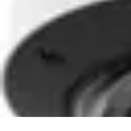
Lighting Guide
Conseils d'achat
Jardin
Éclairage Extérieur
Conseils d'Éclairage
Bureau
Lighting Guide