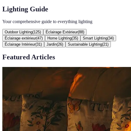
Lighting Guide
Your comprehensive guide to everything lighting
Outdoor Lighting
(
125
)
Éclairage Extérieur
(
88
)
Éclairage extérieur
(
47
)
Home Lighting
(
35
)
Smart Lighting
(
34
)
Éclairage Intérieur
(
31
)
Jardin
(
26
)
Sustainable Lighting
(
21
)
Featured Articles