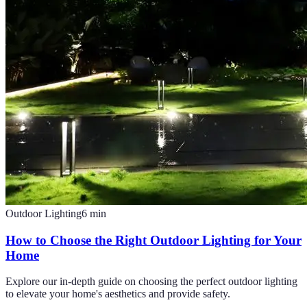
Outdoor Lighting
6
min
How to Choose the Right Outdoor Lighting for Your
Home
Explore our in-depth guide on choosing the perfect outdoor lighting
to elevate your home's aesthetics and provide safety.