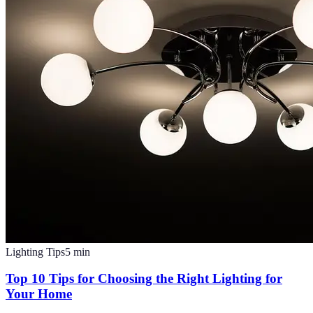
Lighting Tips
5
min
Top 10 Tips for Choosing the Right Lighting for
Your Home