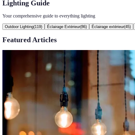
Lighting Guide
Your comprehensive guide to everything lighting
Outdoor Lighting
(
119
)
Éclairage Extérieur
(
86
)
Éclairage extérieur
(
45
)
Featured Articles