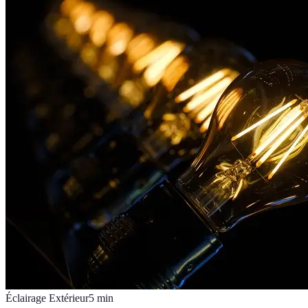
Éclairage Extérieur
5
min