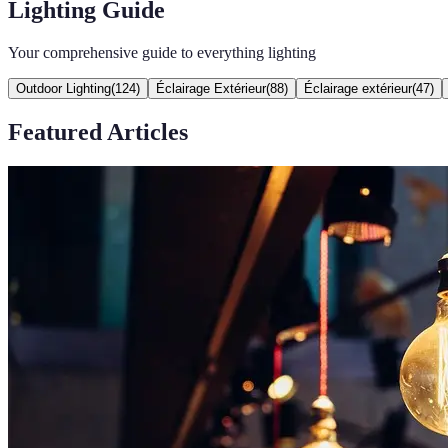
Lighting Guide
Your comprehensive guide to everything lighting
Outdoor Lighting
(
124
)
Éclairage Extérieur
(
88
)
Éclairage extérieur
(
47
)
Featured Articles