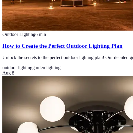
Outdoor Lighting
6
min
How to Create the Perfect Outdoor Lighting Plan
Unlock the secrets to the perfect outdoor lighting plan! Our detailed 
outdoor lighting
garden lighting
Aug 8