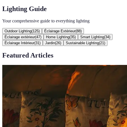
Lighting Guide
Your comprehensive guide to everything lighting
Outdoor Lighting
(
125
)
Éclairage Extérieur
(
88
)
Éclairage extérieur
(
47
)
Home Lighting
(
35
)
Smart Lighting
(
34
)
Éclairage Intérieur
(
31
)
Jardin
(
26
)
Sustainable Lighting
(
21
)
Featured Articles