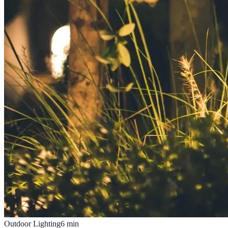
Outdoor Lighting
6
min