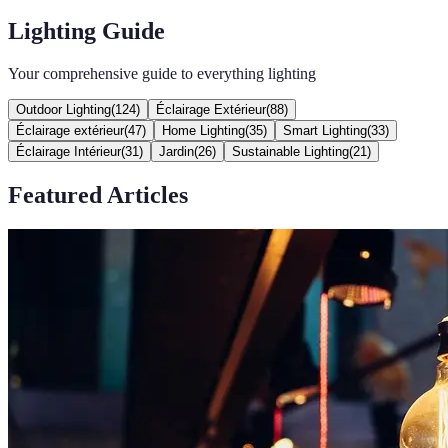
Lighting Guide
Your comprehensive guide to everything lighting
Outdoor Lighting
(
124
)
Éclairage Extérieur
(
88
)
Éclairage extérieur
(
47
)
Home Lighting
(
35
)
Smart Lighting
(
33
)
Éclairage Intérieur
(
31
)
Jardin
(
26
)
Sustainable Lighting
(
21
)
Featured Articles