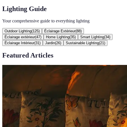
Lighting Guide
Your comprehensive guide to everything lighting
Outdoor Lighting
(
125
)
Éclairage Extérieur
(
88
)
Éclairage extérieur
(
47
)
Home Lighting
(
35
)
Smart Lighting
(
34
)
Éclairage Intérieur
(
31
)
Jardin
(
26
)
Sustainable Lighting
(
21
)
Featured Articles